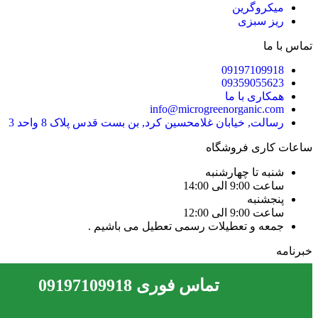
میکروگرین
ریز سبزی
تماس با ما
09197109918
09359055623
همکاری با ما
info@microgreenorganic.com
رسالت, خیابان غلامحسین کرد, بن بست قدس پلاک 8 واحد 3
ساعات کاری فروشگاه
شنبه تا چهارشنبه
ساعت 9:00 الی 14:00
پنجشنبه
ساعت 9:00 الی 12:00
جمعه و تعطیلات رسمی تعطیل می باشیم .
خبرنامه
ایمیل
تماس فوری 09197109918