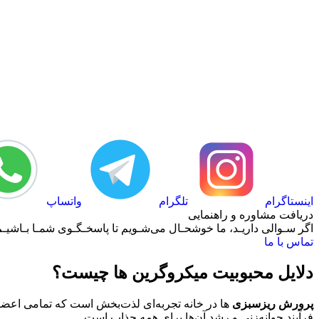
اینستاگرام
تلگرام
واتساپ
دریافت مشاوره و راهنمایی
اگر سـوالی داریـد، ما خوشحـال می‌شـویم تا پاسخـگـوی شمـا بـاشیـم.
تماس با ما
دلایل محبوبیت میکروگرین ها چیست؟
پرورش ریزسبزی‌
ها در خانه تجربه‌ای لذت‌بخش است که تمامی اعضای خ
فرآیند جوانه‌زنی و رشد آن‌ها برای همه جذاب است.