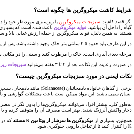
شرایط کاشت میکروگرین ها چگونه است؟
اگر قصد کاشت
سبزیجات میکروگرین
یا ریزسبزی موردنظر خود را دار
گیاه را داخل آن بپاشید.
فواید میکروگرین
باعث شده است که بسیاری از 
هستند. به همین دلیل، فواید میکروگرین از جمله ارزش غذایی بالا و س
در این ظرف باید حدود ۲.۵ سانتی‌متر خاک وجود داشته باشد. پس از پاشیدن دانه‌ها، یک لایه نازک خاک روی آن‌ها بریزید تا به خوبی پوشانده شوند.
مرحله بعدی آبیاری است. خاک را مرطوب کنید و سینی را در مکانی با 
در صورت رعایت این نکات، بعد از ۲ تا ۳ هفته می‌توانید
سبزیجات ریز
نکات ایمنی در مورد سبزیجات میکروگرین چیست؟
انسان سمی باشند. این مواد ممکن است باعث مشکلات گوارشی و تأثی
به‌طور کلی، بیشتر افراد می‌توانند میکروگرین‌ها را بدون نگرانی مص
دچار واکنش آلرژیک شدید، بهتر است مصرف آن را متوقف کرده و با
همچنین، بسیاری از
میکروگرین‌ ها سرشار از ویتامین K هستند
که در ف
K را کنترل کنید تا از تداخل دارویی جلوگیری شود.