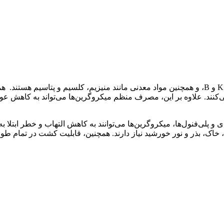
میکروگرین‌ها سرشار از ویتامین‌ها و مواد معدنی مانند ویتامین K، A، C و B، و همچنین مواد معدنی 
 خاک، بذر و نور خورشید نیاز دارند. همچنین، قابلیت کشت در تمام طو